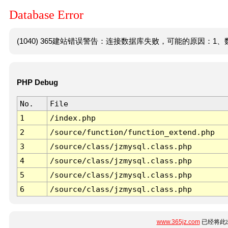
Database Error
(1040) 365建站错误警告：连接数据库失败，可能的原因：1、数
PHP Debug
No.
File
1
/index.php
2
/source/function/function_extend.php
3
/source/class/jzmysql.class.php
4
/source/class/jzmysql.class.php
5
/source/class/jzmysql.class.php
6
/source/class/jzmysql.class.php
www.365jz.com
已经将此