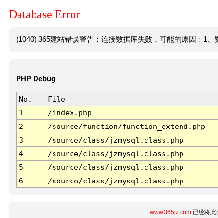
Database Error
(1040) 365建站错误警告：连接数据库失败，可能的原因：1、数
PHP Debug
No.
File
1
/index.php
2
/source/function/function_extend.php
3
/source/class/jzmysql.class.php
4
/source/class/jzmysql.class.php
5
/source/class/jzmysql.class.php
6
/source/class/jzmysql.class.php
www.365jz.com
已经将此