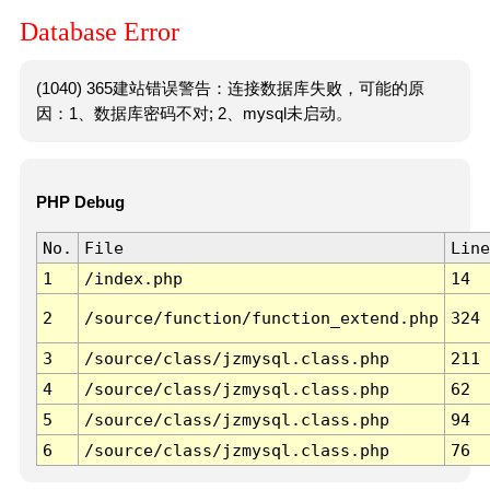
Database Error
(1040) 365建站错误警告：连接数据库失败，可能的原
因：1、数据库密码不对; 2、mysql未启动。
PHP Debug
No.
File
Line
1
/index.php
14
2
/source/function/function_extend.php
324
3
/source/class/jzmysql.class.php
211
4
/source/class/jzmysql.class.php
62
5
/source/class/jzmysql.class.php
94
6
/source/class/jzmysql.class.php
76