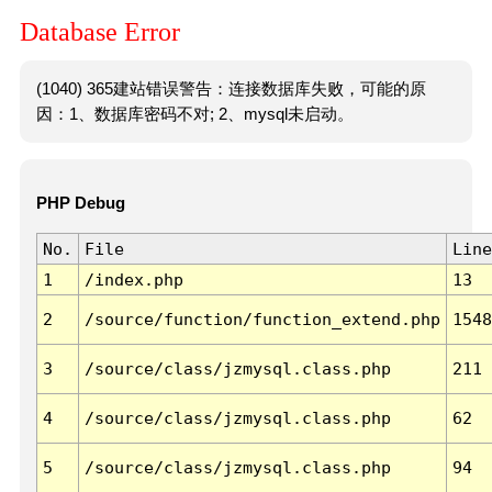
Database Error
(1040) 365建站错误警告：连接数据库失败，可能的原
因：1、数据库密码不对; 2、mysql未启动。
PHP Debug
No.
File
Line
1
/index.php
13
2
/source/function/function_extend.php
1548
3
/source/class/jzmysql.class.php
211
4
/source/class/jzmysql.class.php
62
5
/source/class/jzmysql.class.php
94