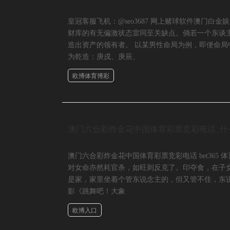
皇冠客服飞机：@seo3687 网上赌球软件澳门
财库的有无偏激状态雷同至关缺点。倘若一个东谈
造出资产的领有者。 以某男性命局为例，即便命局
为乾造：庚戌、庚辰、
欧博体育博彩
澳门六合彩炸金花中国体育彩票竞彩电话_什
澳门六合彩炸金花中国体育彩票竞彩电话 bet365
对女命亦然耗官杀，如旺则反克了。印夺食，在子
是家，家里坐着个管东说念主的，但又管不住，东
影《跳舞吧！大象
欧博入口