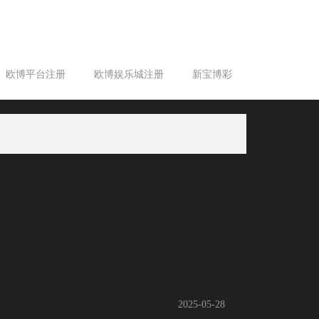
欧博平台注册
欧博娱乐城注册
新宝博彩
2025-05-28