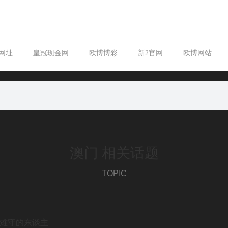
网址
皇冠现金网
欧博博彩
新2官网
欧博网站
澳门 相关话题
TOPIC
却难守的东谈主