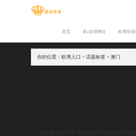
首页
新2足球网址
欧博登录
你的位置：
欧博入口
>
话题标签
> 澳门
网上赌球软件澳门白金娱乐博彩网站 | 有财