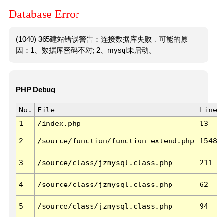
Database Error
(1040) 365建站错误警告：连接数据库失败，可能的原
因：1、数据库密码不对; 2、mysql未启动。
PHP Debug
No.
File
Line
1
/index.php
13
2
/source/function/function_extend.php
1548
3
/source/class/jzmysql.class.php
211
4
/source/class/jzmysql.class.php
62
5
/source/class/jzmysql.class.php
94