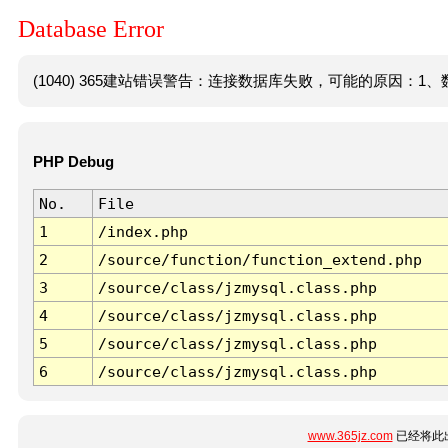
Database Error
(1040) 365建站错误警告：连接数据库失败，可能的原因：1、数
PHP Debug
No.
File
1
/index.php
2
/source/function/function_extend.php
3
/source/class/jzmysql.class.php
4
/source/class/jzmysql.class.php
5
/source/class/jzmysql.class.php
6
/source/class/jzmysql.class.php
www.365jz.com
已经将此