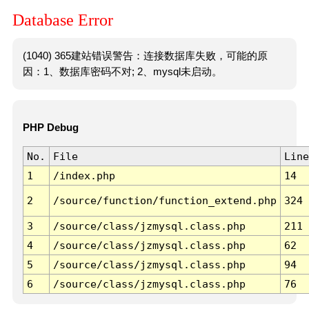
Database Error
(1040) 365建站错误警告：连接数据库失败，可能的原
因：1、数据库密码不对; 2、mysql未启动。
PHP Debug
No.
File
Line
1
/index.php
14
2
/source/function/function_extend.php
324
3
/source/class/jzmysql.class.php
211
4
/source/class/jzmysql.class.php
62
5
/source/class/jzmysql.class.php
94
6
/source/class/jzmysql.class.php
76