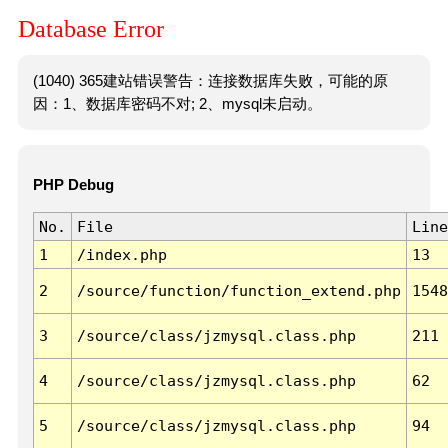
Database Error
(1040) 365建站错误警告：连接数据库失败，可能的原
因：1、数据库密码不对; 2、mysql未启动。
PHP Debug
No.
File
Line
1
/index.php
13
2
/source/function/function_extend.php
1548
3
/source/class/jzmysql.class.php
211
4
/source/class/jzmysql.class.php
62
5
/source/class/jzmysql.class.php
94