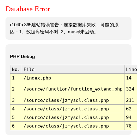
Database Error
(1040) 365建站错误警告：连接数据库失败，可能的原
因：1、数据库密码不对; 2、mysql未启动。
PHP Debug
No.
File
Line
1
/index.php
14
2
/source/function/function_extend.php
324
3
/source/class/jzmysql.class.php
211
4
/source/class/jzmysql.class.php
62
5
/source/class/jzmysql.class.php
94
6
/source/class/jzmysql.class.php
76