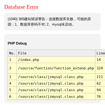
Database Error
(1040) 365建站错误警告：连接数据库失败，可能的原
因：1、数据库密码不对; 2、mysql未启动。
PHP Debug
No.
File
Line
1
/index.php
14
2
/source/function/function_extend.php
324
3
/source/class/jzmysql.class.php
211
4
/source/class/jzmysql.class.php
62
5
/source/class/jzmysql.class.php
94
6
/source/class/jzmysql.class.php
76