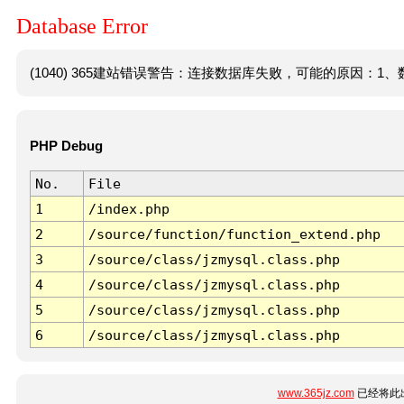
Database Error
(1040) 365建站错误警告：连接数据库失败，可能的原因：1、数
PHP Debug
No.
File
1
/index.php
2
/source/function/function_extend.php
3
/source/class/jzmysql.class.php
4
/source/class/jzmysql.class.php
5
/source/class/jzmysql.class.php
6
/source/class/jzmysql.class.php
www.365jz.com
已经将此