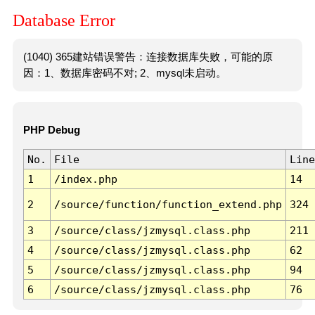
Database Error
(1040) 365建站错误警告：连接数据库失败，可能的原
因：1、数据库密码不对; 2、mysql未启动。
PHP Debug
No.
File
Line
1
/index.php
14
2
/source/function/function_extend.php
324
3
/source/class/jzmysql.class.php
211
4
/source/class/jzmysql.class.php
62
5
/source/class/jzmysql.class.php
94
6
/source/class/jzmysql.class.php
76