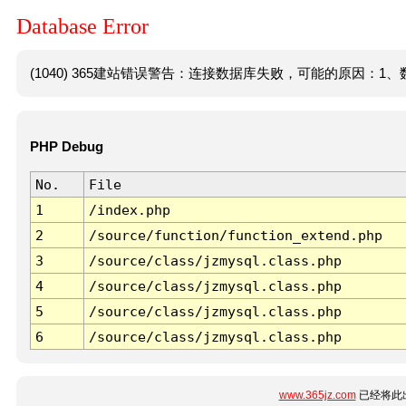
Database Error
(1040) 365建站错误警告：连接数据库失败，可能的原因：1、数
PHP Debug
No.
File
1
/index.php
2
/source/function/function_extend.php
3
/source/class/jzmysql.class.php
4
/source/class/jzmysql.class.php
5
/source/class/jzmysql.class.php
6
/source/class/jzmysql.class.php
www.365jz.com
已经将此