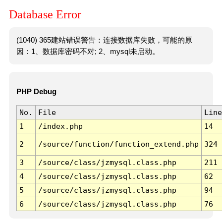
Database Error
(1040) 365建站错误警告：连接数据库失败，可能的原
因：1、数据库密码不对; 2、mysql未启动。
PHP Debug
No.
File
Line
1
/index.php
14
2
/source/function/function_extend.php
324
3
/source/class/jzmysql.class.php
211
4
/source/class/jzmysql.class.php
62
5
/source/class/jzmysql.class.php
94
6
/source/class/jzmysql.class.php
76