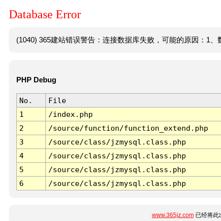
Database Error
(1040) 365建站错误警告：连接数据库失败，可能的原因：1、数
PHP Debug
No.
File
1
/index.php
2
/source/function/function_extend.php
3
/source/class/jzmysql.class.php
4
/source/class/jzmysql.class.php
5
/source/class/jzmysql.class.php
6
/source/class/jzmysql.class.php
www.365jz.com
已经将此