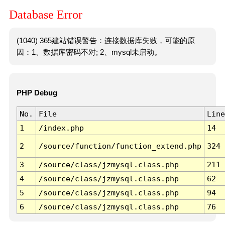
Database Error
(1040) 365建站错误警告：连接数据库失败，可能的原
因：1、数据库密码不对; 2、mysql未启动。
PHP Debug
No.
File
Line
1
/index.php
14
2
/source/function/function_extend.php
324
3
/source/class/jzmysql.class.php
211
4
/source/class/jzmysql.class.php
62
5
/source/class/jzmysql.class.php
94
6
/source/class/jzmysql.class.php
76