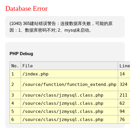
Database Error
(1040) 365建站错误警告：连接数据库失败，可能的原
因：1、数据库密码不对; 2、mysql未启动。
PHP Debug
No.
File
Line
1
/index.php
14
2
/source/function/function_extend.php
324
3
/source/class/jzmysql.class.php
211
4
/source/class/jzmysql.class.php
62
5
/source/class/jzmysql.class.php
94
6
/source/class/jzmysql.class.php
76