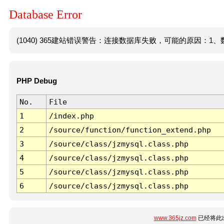
Database Error
(1040) 365建站错误警告：连接数据库失败，可能的原因：1、数
PHP Debug
No.
File
1
/index.php
2
/source/function/function_extend.php
3
/source/class/jzmysql.class.php
4
/source/class/jzmysql.class.php
5
/source/class/jzmysql.class.php
6
/source/class/jzmysql.class.php
www.365jz.com
已经将此