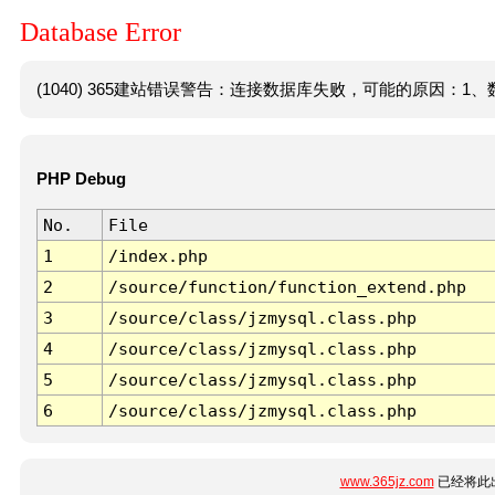
Database Error
(1040) 365建站错误警告：连接数据库失败，可能的原因：1、数
PHP Debug
No.
File
1
/index.php
2
/source/function/function_extend.php
3
/source/class/jzmysql.class.php
4
/source/class/jzmysql.class.php
5
/source/class/jzmysql.class.php
6
/source/class/jzmysql.class.php
www.365jz.com
已经将此