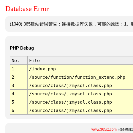
Database Error
(1040) 365建站错误警告：连接数据库失败，可能的原因：1、数
PHP Debug
No.
File
1
/index.php
2
/source/function/function_extend.php
3
/source/class/jzmysql.class.php
4
/source/class/jzmysql.class.php
5
/source/class/jzmysql.class.php
6
/source/class/jzmysql.class.php
www.365jz.com
已经将此