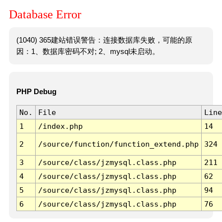
Database Error
(1040) 365建站错误警告：连接数据库失败，可能的原
因：1、数据库密码不对; 2、mysql未启动。
PHP Debug
No.
File
Line
1
/index.php
14
2
/source/function/function_extend.php
324
3
/source/class/jzmysql.class.php
211
4
/source/class/jzmysql.class.php
62
5
/source/class/jzmysql.class.php
94
6
/source/class/jzmysql.class.php
76