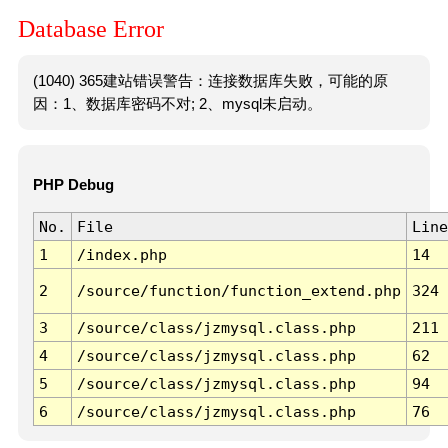
Database Error
(1040) 365建站错误警告：连接数据库失败，可能的原
因：1、数据库密码不对; 2、mysql未启动。
PHP Debug
No.
File
Line
1
/index.php
14
2
/source/function/function_extend.php
324
3
/source/class/jzmysql.class.php
211
4
/source/class/jzmysql.class.php
62
5
/source/class/jzmysql.class.php
94
6
/source/class/jzmysql.class.php
76