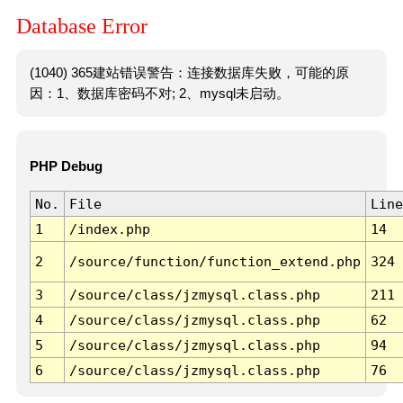
Database Error
(1040) 365建站错误警告：连接数据库失败，可能的原
因：1、数据库密码不对; 2、mysql未启动。
PHP Debug
No.
File
Line
1
/index.php
14
2
/source/function/function_extend.php
324
3
/source/class/jzmysql.class.php
211
4
/source/class/jzmysql.class.php
62
5
/source/class/jzmysql.class.php
94
6
/source/class/jzmysql.class.php
76