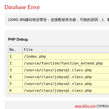
Database Error
(1040) 365建站错误警告：连接数据库失败，可能的原因：1、数
PHP Debug
No.
File
1
/index.php
2
/source/function/function_extend.php
3
/source/class/jzmysql.class.php
4
/source/class/jzmysql.class.php
5
/source/class/jzmysql.class.php
6
/source/class/jzmysql.class.php
www.365jz.com
已经将此