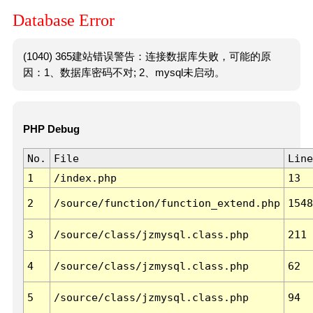
Database Error
(1040) 365建站错误警告：连接数据库失败，可能的原
因：1、数据库密码不对; 2、mysql未启动。
PHP Debug
No.
File
Line
1
/index.php
13
2
/source/function/function_extend.php
1548
3
/source/class/jzmysql.class.php
211
4
/source/class/jzmysql.class.php
62
5
/source/class/jzmysql.class.php
94