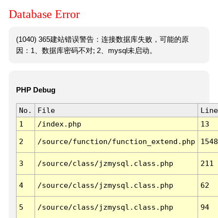
Database Error
(1040) 365建站错误警告：连接数据库失败，可能的原
因：1、数据库密码不对; 2、mysql未启动。
PHP Debug
No.
File
Line
1
/index.php
13
2
/source/function/function_extend.php
1548
3
/source/class/jzmysql.class.php
211
4
/source/class/jzmysql.class.php
62
5
/source/class/jzmysql.class.php
94