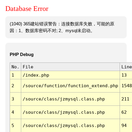
Database Error
(1040) 365建站错误警告：连接数据库失败，可能的原
因：1、数据库密码不对; 2、mysql未启动。
PHP Debug
No.
File
Line
1
/index.php
13
2
/source/function/function_extend.php
1548
3
/source/class/jzmysql.class.php
211
4
/source/class/jzmysql.class.php
62
5
/source/class/jzmysql.class.php
94