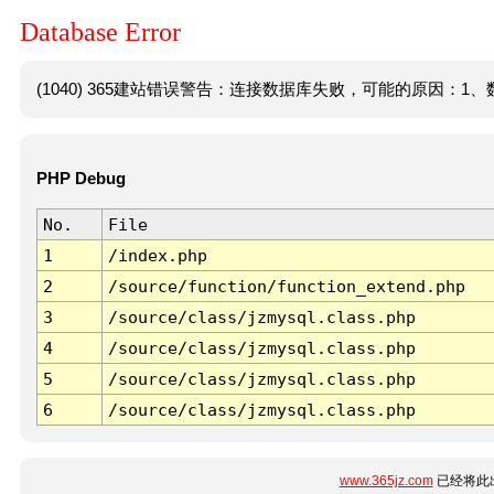
Database Error
(1040) 365建站错误警告：连接数据库失败，可能的原因：1、数
PHP Debug
No.
File
1
/index.php
2
/source/function/function_extend.php
3
/source/class/jzmysql.class.php
4
/source/class/jzmysql.class.php
5
/source/class/jzmysql.class.php
6
/source/class/jzmysql.class.php
www.365jz.com
已经将此