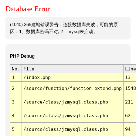
Database Error
(1040) 365建站错误警告：连接数据库失败，可能的原
因：1、数据库密码不对; 2、mysql未启动。
PHP Debug
No.
File
Line
1
/index.php
13
2
/source/function/function_extend.php
1548
3
/source/class/jzmysql.class.php
211
4
/source/class/jzmysql.class.php
62
5
/source/class/jzmysql.class.php
94