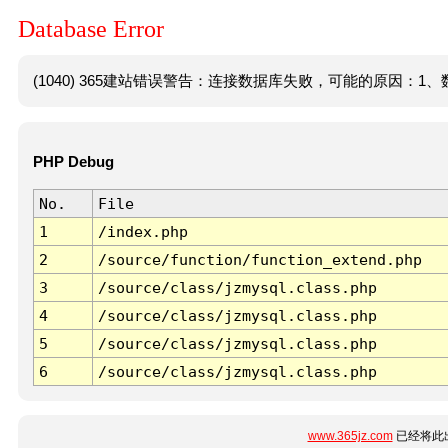
Database Error
(1040) 365建站错误警告：连接数据库失败，可能的原因：1、数
PHP Debug
No.
File
1
/index.php
2
/source/function/function_extend.php
3
/source/class/jzmysql.class.php
4
/source/class/jzmysql.class.php
5
/source/class/jzmysql.class.php
6
/source/class/jzmysql.class.php
www.365jz.com
已经将此