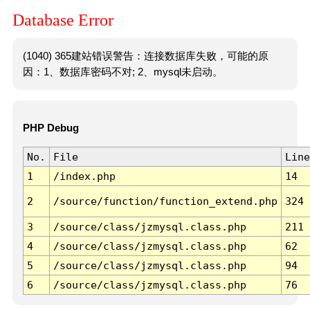
Database Error
(1040) 365建站错误警告：连接数据库失败，可能的原
因：1、数据库密码不对; 2、mysql未启动。
PHP Debug
No.
File
Line
1
/index.php
14
2
/source/function/function_extend.php
324
3
/source/class/jzmysql.class.php
211
4
/source/class/jzmysql.class.php
62
5
/source/class/jzmysql.class.php
94
6
/source/class/jzmysql.class.php
76