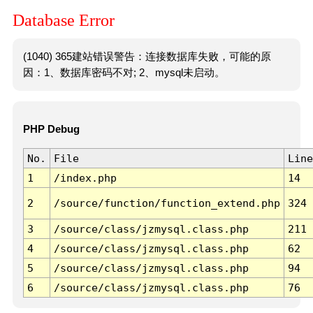
Database Error
(1040) 365建站错误警告：连接数据库失败，可能的原
因：1、数据库密码不对; 2、mysql未启动。
PHP Debug
No.
File
Line
1
/index.php
14
2
/source/function/function_extend.php
324
3
/source/class/jzmysql.class.php
211
4
/source/class/jzmysql.class.php
62
5
/source/class/jzmysql.class.php
94
6
/source/class/jzmysql.class.php
76