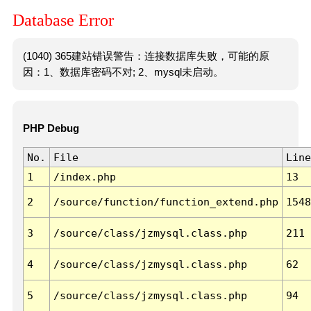
Database Error
(1040) 365建站错误警告：连接数据库失败，可能的原
因：1、数据库密码不对; 2、mysql未启动。
PHP Debug
No.
File
Line
1
/index.php
13
2
/source/function/function_extend.php
1548
3
/source/class/jzmysql.class.php
211
4
/source/class/jzmysql.class.php
62
5
/source/class/jzmysql.class.php
94