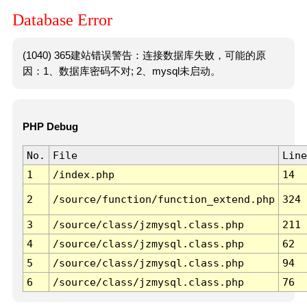
Database Error
(1040) 365建站错误警告：连接数据库失败，可能的原
因：1、数据库密码不对; 2、mysql未启动。
PHP Debug
No.
File
Line
1
/index.php
14
2
/source/function/function_extend.php
324
3
/source/class/jzmysql.class.php
211
4
/source/class/jzmysql.class.php
62
5
/source/class/jzmysql.class.php
94
6
/source/class/jzmysql.class.php
76