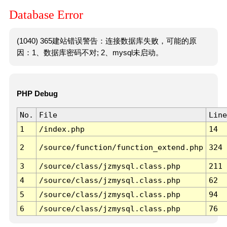
Database Error
(1040) 365建站错误警告：连接数据库失败，可能的原
因：1、数据库密码不对; 2、mysql未启动。
PHP Debug
No.
File
Line
1
/index.php
14
2
/source/function/function_extend.php
324
3
/source/class/jzmysql.class.php
211
4
/source/class/jzmysql.class.php
62
5
/source/class/jzmysql.class.php
94
6
/source/class/jzmysql.class.php
76