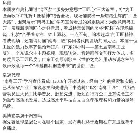
热闹
本届发布典礼通过“湾区梦”“服务好意思”“工匠心”三大篇章，将“为工
匠而歌”和“礼赞工匠精神”结合全场。现场铺展出一条熠熠生辉的“工匠
大路”，围聚展示“南粤工匠”学习宣传看成的累累硕果；为致意南粤工
匠，展现新期间匠心之好意思，看成特意策画的奖杯“匠杯”在现场揭
晓，礼赞“合手着专注、锦上添花、一点不苟、追求超卓”的工匠精神。
看成现场，还邀请历届“南粤工匠”得回者代阐发场共同见证。本届十位
工匠的勉力故事齐集预热短片《广东24小时——第七届南粤工匠
版》、个东说念主主题视频、现场访谈、音诗画等文艺抒发体式，多
角度展示工匠风度；广东工会原创歌曲《世俗之光》用动东说念主的
歌声致意每一个“卓越自我创造未来”的世俗工匠。
皇冠代理
“南粤工匠”学习宣传看成自2016年开动以来，经由七年的探索和实施，
已从全省产业工东说念主和先进员工中选树110名“南粤工匠”，成为合
营动员巨大员工比学普及、赶超先进，激勉百行万企工匠东说念主才
为鼓动高质地发展、达成高水平科技自立自立孝敬理智和力量的显然
品牌。
奥博彩票属于网投吗
据先容足球皇冠公司在哪个国家，发布典礼将于近期在广东卫视等平
台播出。