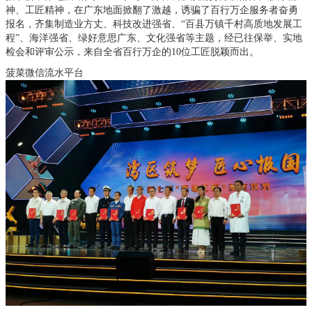
神、工匠精神，在广东地面掀翻了激越，诱骗了百行万企服务者奋勇
报名，齐集制造业方丈、科技改进强省、“百县万镇千村高质地发展工
程”、海洋强省、绿好意思广东、文化强省等主题，经已往保举、实地
检会和评审公示，来自全省百行万企的10位工匠脱颖而出。
菠菜微信流水平台