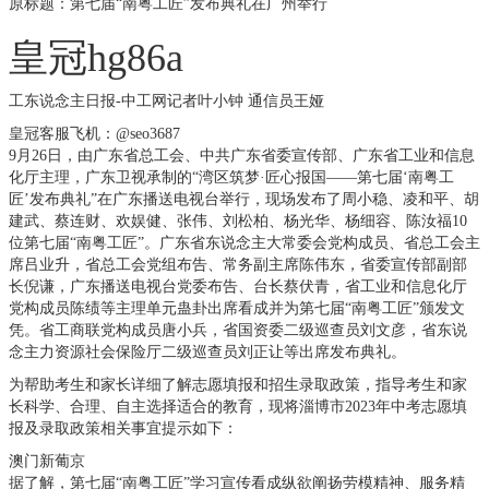
原标题：第七届“南粤工匠”发布典礼在广州举行
皇冠hg86a
工东说念主日报-中工网记者叶小钟 通信员王娅
皇冠客服飞机：@seo3687
9月26日，由广东省总工会、中共广东省委宣传部、广东省工业和信息
化厅主理，广东卫视承制的“湾区筑梦·匠心报国——第七届‘南粤工
匠’发布典礼”在广东播送电视台举行，现场发布了周小稳、凌和平、胡
建武、蔡连财、欢娱健、张伟、刘松柏、杨光华、杨细容、陈汝福10
位第七届“南粤工匠”。广东省东说念主大常委会党构成员、省总工会主
席吕业升，省总工会党组布告、常务副主席陈伟东，省委宣传部副部
长倪谦，广东播送电视台党委布告、台长蔡伏青，省工业和信息化厅
党构成员陈绩等主理单元蛊卦出席看成并为第七届“南粤工匠”颁发文
凭。省工商联党构成员唐小兵，省国资委二级巡查员刘文彦，省东说
念主力资源社会保险厅二级巡查员刘正让等出席发布典礼。
为帮助考生和家长详细了解志愿填报和招生录取政策，指导考生和家
长科学、合理、自主选择适合的教育，现将淄博市2023年中考志愿填
报及录取政策相关事宜提示如下：
澳门新葡京
据了解，第七届“南粤工匠”学习宣传看成纵欲阐扬劳模精神、服务精