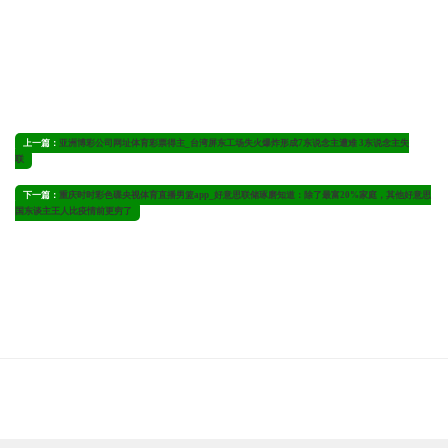
上一篇：
亚洲博彩公司网址体育彩票得主_台湾屏东工场失火爆炸形成7东说念主遭难 3东说念主失
联
下一篇：
重庆时时彩色碟央视体育直播男篮app_好意思联储琢磨知道：除了最富20%家庭，其他好意思
国东谈主王人比疫情前更穷了