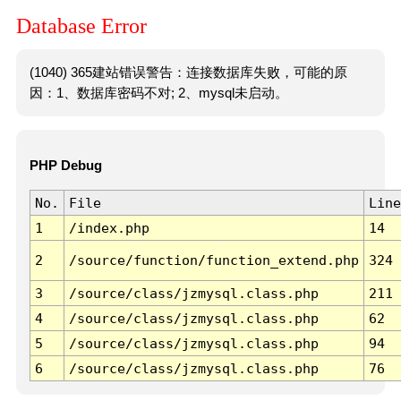
Database Error
(1040) 365建站错误警告：连接数据库失败，可能的原
因：1、数据库密码不对; 2、mysql未启动。
PHP Debug
No.
File
Line
1
/index.php
14
2
/source/function/function_extend.php
324
3
/source/class/jzmysql.class.php
211
4
/source/class/jzmysql.class.php
62
5
/source/class/jzmysql.class.php
94
6
/source/class/jzmysql.class.php
76