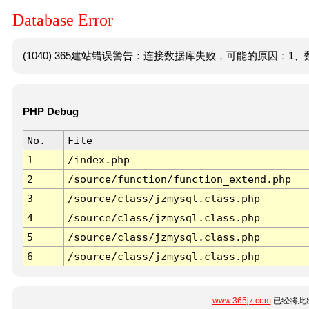
Database Error
(1040) 365建站错误警告：连接数据库失败，可能的原因：1、数
PHP Debug
No.
File
1
/index.php
2
/source/function/function_extend.php
3
/source/class/jzmysql.class.php
4
/source/class/jzmysql.class.php
5
/source/class/jzmysql.class.php
6
/source/class/jzmysql.class.php
www.365jz.com
已经将此