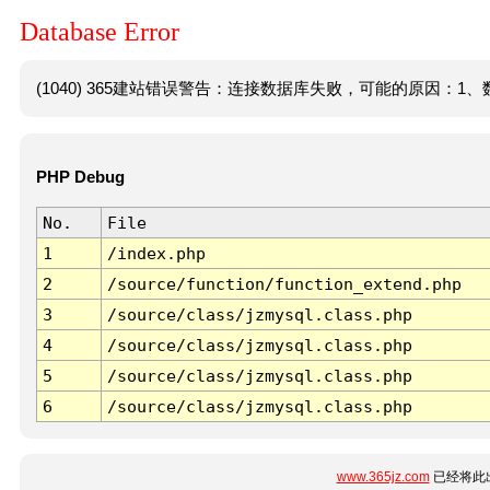
Database Error
(1040) 365建站错误警告：连接数据库失败，可能的原因：1、数
PHP Debug
No.
File
1
/index.php
2
/source/function/function_extend.php
3
/source/class/jzmysql.class.php
4
/source/class/jzmysql.class.php
5
/source/class/jzmysql.class.php
6
/source/class/jzmysql.class.php
www.365jz.com
已经将此