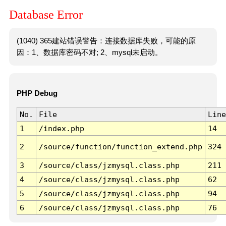
Database Error
(1040) 365建站错误警告：连接数据库失败，可能的原
因：1、数据库密码不对; 2、mysql未启动。
PHP Debug
No.
File
Line
1
/index.php
14
2
/source/function/function_extend.php
324
3
/source/class/jzmysql.class.php
211
4
/source/class/jzmysql.class.php
62
5
/source/class/jzmysql.class.php
94
6
/source/class/jzmysql.class.php
76