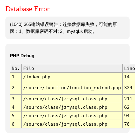
Database Error
(1040) 365建站错误警告：连接数据库失败，可能的原
因：1、数据库密码不对; 2、mysql未启动。
PHP Debug
No.
File
Line
1
/index.php
14
2
/source/function/function_extend.php
324
3
/source/class/jzmysql.class.php
211
4
/source/class/jzmysql.class.php
62
5
/source/class/jzmysql.class.php
94
6
/source/class/jzmysql.class.php
76