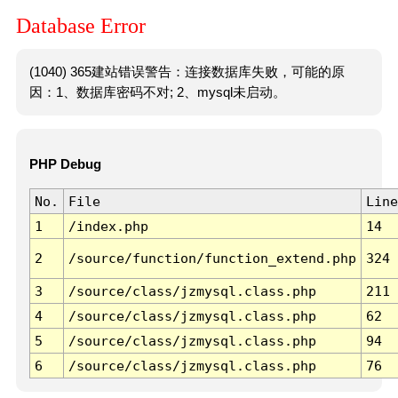
Database Error
(1040) 365建站错误警告：连接数据库失败，可能的原
因：1、数据库密码不对; 2、mysql未启动。
PHP Debug
No.
File
Line
1
/index.php
14
2
/source/function/function_extend.php
324
3
/source/class/jzmysql.class.php
211
4
/source/class/jzmysql.class.php
62
5
/source/class/jzmysql.class.php
94
6
/source/class/jzmysql.class.php
76