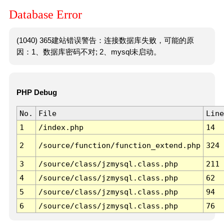
Database Error
(1040) 365建站错误警告：连接数据库失败，可能的原
因：1、数据库密码不对; 2、mysql未启动。
PHP Debug
No.
File
Line
1
/index.php
14
2
/source/function/function_extend.php
324
3
/source/class/jzmysql.class.php
211
4
/source/class/jzmysql.class.php
62
5
/source/class/jzmysql.class.php
94
6
/source/class/jzmysql.class.php
76