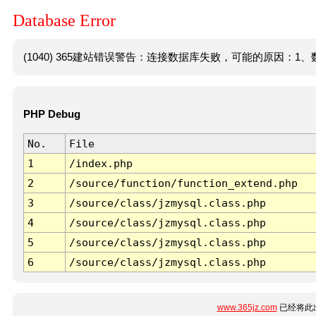
Database Error
(1040) 365建站错误警告：连接数据库失败，可能的原因：1、数
PHP Debug
No.
File
1
/index.php
2
/source/function/function_extend.php
3
/source/class/jzmysql.class.php
4
/source/class/jzmysql.class.php
5
/source/class/jzmysql.class.php
6
/source/class/jzmysql.class.php
www.365jz.com
已经将此