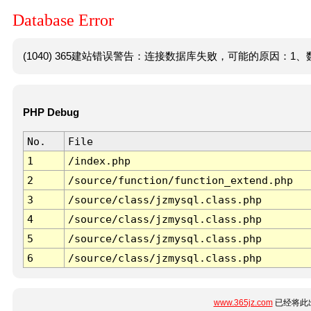
Database Error
(1040) 365建站错误警告：连接数据库失败，可能的原因：1、数
PHP Debug
No.
File
1
/index.php
2
/source/function/function_extend.php
3
/source/class/jzmysql.class.php
4
/source/class/jzmysql.class.php
5
/source/class/jzmysql.class.php
6
/source/class/jzmysql.class.php
www.365jz.com
已经将此